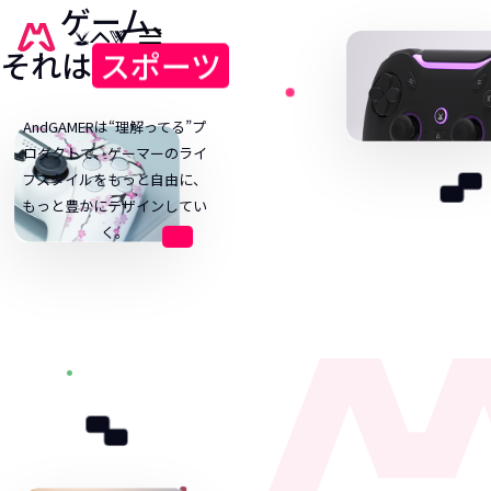
ゲーム
、
それは
スポーツ
“
”
AndGAMERは
“
理解ってる
”
プ
ホーム
ロダクトで、ゲーマーのライ
フスタイルをもっと自由に、
ニュース
もっと豊かにデザインしてい
く。
ストア
ブランド
会社概要
ブランド一覧
会社概要
採用情報
コラボレーション